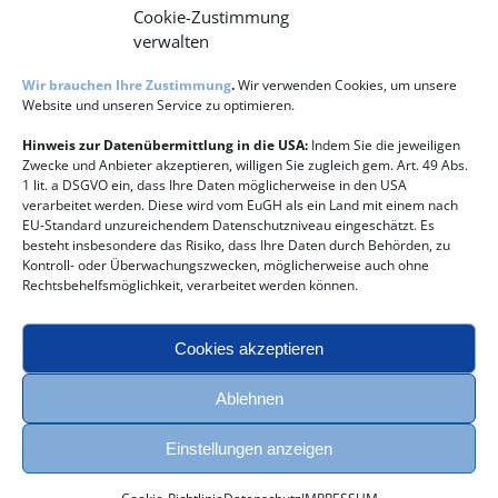
Cookie-Zustimmung
verwalten
Wir brauchen Ihre Zustimmung
.
Wir verwenden Cookies, um unsere
Website und unseren Service zu optimieren.
Hinweis zur Datenübermittlung in die USA:
Indem Sie die jeweiligen
Zwecke und Anbieter akzeptieren, willigen Sie zugleich gem. Art. 49 Abs.
Speziell mit Sabine Dietrich unterstützen wir
1 lit. a DSGVO ein, dass Ihre Daten möglicherweise in den USA
verarbeitet werden. Diese wird vom EuGH als ein Land mit einem nach
Sie gemeinsam in enger Abstimmung zu:
EU-Standard unzureichendem Datenschutzniveau eingeschätzt. Es
Gesundheits- und Persönlichkeits-Entwicklung
besteht insbesondere das Risiko, dass Ihre Daten durch Behörden, zu
– Work Life Balance, Umgang mit Krisen,
Kontroll- oder Überwachungszwecken, möglicherweise auch ohne
Stressbewältigung, Lebensstil und Einstellungen,
Rechtsbehelfsmöglichkeit, verarbeitet werden können.
Leistungsfähigkeit, Regeneration, Bewegung /
Entspannung / Ernährung, Gesundheitsrisiken.
Cookies akzeptieren
Beste Physiotherapie mit höchstem Wohlfühl-
Ablehnen
Ambiente direkt am Maschsee! Im Aspria
Hannover.
Einstellungen anzeigen
Auch für Nicht-Aspria-Mitglieder!!!