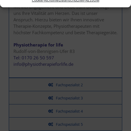
Cookie-Richtlinie
Datenschutz
IMPRESSUM
Mit viel Engagement und Liebe zum Detail, liegt
uns Ihre Vitalität am Herzen. Das ist unser
Anspruch. Hierzu bieten wir Ihnen innovative
Therapie-Konzepte, Physiotherapeuten mit
höchster Fachkompetenz und beste Therapiegeräte.
Physiotherapie for life
Rudolf-von-Bennigsen-Ufer 83
Tel: 0170 26 50 597
info@physiotherapieforlife.de
Fachspezialist 2
Fachspezialist 3
Fachspezialist 4
Fachspezialist 5