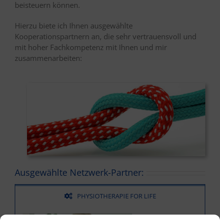
beisteuern können.
Hierzu biete ich Ihnen ausgewählte
Kooperationspartnern an, die sehr vertrauensvoll und
mit hoher Fachkompetenz mit Ihnen und mir
zusammenarbeiten:
Ausgewählte Netzwerk-Partner:
PHYSIOTHERAPIE FOR LIFE