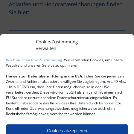
Abläufen und Honorarvereinbarungen finden
Sie hier:
All
Cookie-Zustimmung
Honorar
verwalten
Kinderwunsch
Wir brauchen Ihre Zustimmung
.
Wir verwenden Cookies, um unsere
Website und unseren Service zu optimieren.
Paartherapie/Beratung
Hinweis zur Datenübermittlung in die USA:
Indem Sie die jeweiligen
Zwecke und Anbieter akzeptieren, willigen Sie zugleich gem. Art. 49 Abs.
1 lit. a DSGVO ein, dass Ihre Daten möglicherweise in den USA
verarbeitet werden. Diese wird vom EuGH als ein Land mit einem nach
Wie lange dauert eine Paartherapie/Beratung?
EU-Standard unzureichendem Datenschutzniveau eingeschätzt. Es
besteht insbesondere das Risiko, dass Ihre Daten durch Behörden, zu
Welches Ziel verfolgen Sie in der Paartherapie/Beratung?
Kontroll- oder Überwachungszwecken, möglicherweise auch ohne
Rechtsbehelfsmöglichkeit, verarbeitet werden können.
Wie kann ich Sie am besten erreichen?
Cookies akzeptieren
Wie lange dauert eine Sitzung?