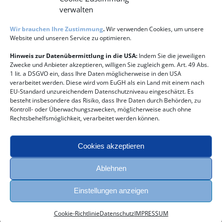
verwalten
Abstand sinnvoll sein. Zum Ende der Beratung gibt es
hingegen häufig größere Sitzungsintervalle.
Wir brauchen Ihre Zustimmung
.
Wir verwenden Cookies, um unsere
Website und unseren Service zu optimieren.
für
Von
Anne Harff
|
Oktober 16th, 2016
|
Kommentare deaktiviert
Welche
Hinweis zur Datenübermittlung in die USA:
Indem Sie die jeweiligen
Abstände
Zwecke und Anbieter akzeptieren, willigen Sie zugleich gem. Art. 49 Abs.
sollte
1 lit. a DSGVO ein, dass Ihre Daten möglicherweise in den USA
es
verarbeitet werden. Diese wird vom EuGH als ein Land mit einem nach
zwischen
EU-Standard unzureichendem Datenschutzniveau eingeschätzt. Es
Share This Story, Choose Your Platform!
den
besteht insbesondere das Risiko, dass Ihre Daten durch Behörden, zu
einzelnen
Kontroll- oder Überwachungszwecken, möglicherweise auch ohne
Facebook
E-
Sitzungen
Rechtsbehelfsmöglichkeit, verarbeitet werden können.
Mail
geben?
Cookies akzeptieren
Über den Autor:
Anne Harff
Ablehnen
Einstellungen anzeigen
Cookie-Richtlinie
Datenschutz
IMPRESSUM