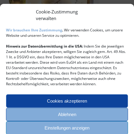
Cookie-Zustimmung
verwalten
Wir brauchen Ihre Zustimmung
.
Wir verwenden Cookies, um unsere
Website und unseren Service zu optimieren.
Hinweis zur Datenübermittlung in die USA:
Indem Sie die jeweiligen
Zwecke und Anbieter akzeptieren, willigen Sie zugleich gem. Art. 49 Abs.
für
Von
oliver_b
|
Oktober 21st, 2016
|
Kommentare deaktiviert
1 lit. a DSGVO ein, dass Ihre Daten möglicherweise in den USA
Beratungszi
verarbeitet werden. Diese wird vom EuGH als ein Land mit einem nach
EU-Standard unzureichendem Datenschutzniveau eingeschätzt. Es
besteht insbesondere das Risiko, dass Ihre Daten durch Behörden, zu
Kontroll- oder Überwachungszwecken, möglicherweise auch ohne
Share This Story, Choose Your Platform!
Rechtsbehelfsmöglichkeit, verarbeitet werden können.
Facebook
E-
Mail
Cookies akzeptieren
Ablehnen
Über den Autor:
oliver_b
Einstellungen anzeigen