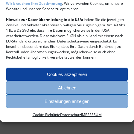
Wir brauchen Ihre Zustimmung
.
Wir verwenden Cookies, um unsere
harff_logo_f
Website und unseren Service zu optimieren.
Hinweis zur Datenübermittlung in die USA:
Indem Sie die jeweiligen
Zwecke und Anbieter akzeptieren, willigen Sie zugleich gem. Art. 49 Abs.
Share This Story, Choose Your Platform!
1 lit. a DSGVO ein, dass Ihre Daten möglicherweise in den USA
verarbeitet werden. Diese wird vom EuGH als ein Land mit einem nach
Facebook
E-
EU-Standard unzureichendem Datenschutzniveau eingeschätzt. Es
Mail
besteht insbesondere das Risiko, dass Ihre Daten durch Behörden, zu
Kontroll- oder Überwachungszwecken, möglicherweise auch ohne
Rechtsbehelfsmöglichkeit, verarbeitet werden können.
Über den Autor:
oliver_b
Cookies akzeptieren
Ablehnen
Einstellungen anzeigen
Cookie-Richtlinie
Datenschutz
IMPRESSUM