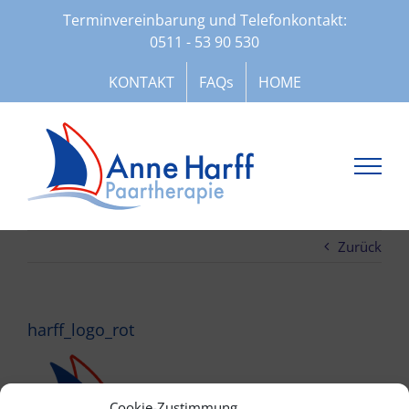
Zum
Terminvereinbarung und Telefonkontakt:
Inhalt
0511 - 53 90 530
springen
KONTAKT
FAQs
HOME
Zurück
harff_logo_rot
Cookie-Zustimmung