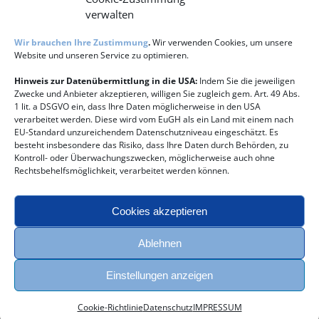
verwalten
Wir brauchen Ihre Zustimmung
.
Wir verwenden Cookies, um unsere
Website und unseren Service zu optimieren.
für
Von
oliver_b
|
Oktober 21st, 2016
|
Kommentare deaktiviert
harff_logo_rot
Hinweis zur Datenübermittlung in die USA:
Indem Sie die jeweiligen
Zwecke und Anbieter akzeptieren, willigen Sie zugleich gem. Art. 49 Abs.
1 lit. a DSGVO ein, dass Ihre Daten möglicherweise in den USA
verarbeitet werden. Diese wird vom EuGH als ein Land mit einem nach
EU-Standard unzureichendem Datenschutzniveau eingeschätzt. Es
Share This Story, Choose Your Platform!
besteht insbesondere das Risiko, dass Ihre Daten durch Behörden, zu
Kontroll- oder Überwachungszwecken, möglicherweise auch ohne
Facebook
E-
Rechtsbehelfsmöglichkeit, verarbeitet werden können.
Mail
Cookies akzeptieren
Über den Autor:
oliver_b
Ablehnen
Einstellungen anzeigen
Cookie-Richtlinie
Datenschutz
IMPRESSUM