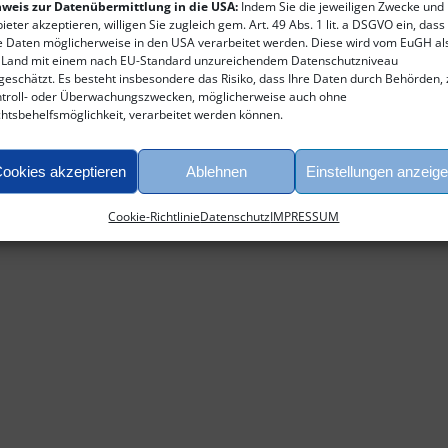
weis zur Datenübermittlung in die USA:
Indem Sie die jeweiligen Zwecke und
für
rt
ieter akzeptieren, willigen Sie zugleich gem. Art. 49 Abs. 1 lit. a DSGVO ein, dass
slider-
e Daten möglicherweise in den USA verarbeitet werden. Diese wird vom EuGH al
holzschiff
 Land mit einem nach EU-Standard unzureichendem Datenschutzniveau
geschätzt. Es besteht insbesondere das Risiko, dass Ihre Daten durch Behörden, 
troll- oder Überwachungszwecken, möglicherweise auch ohne
htsbehelfsmöglichkeit, verarbeitet werden können.
ookies akzeptieren
Ablehnen
Einstellungen anzeig
Cookie-Richtlinie
Datenschutz
IMPRESSUM