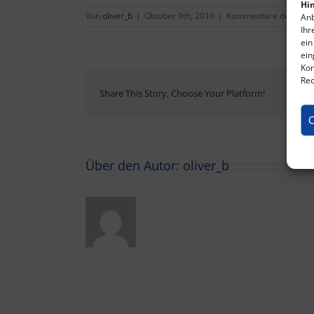
Hin
Von
oliver_b
|
Oktober 9th, 2016
|
Kommentare deaktivie
Anb
Ihr
ein
ein
Kon
Rec
Share This Story, Choose Your Platform!
C
Über den Autor:
oliver_b