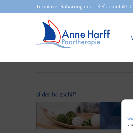
Zum
Terminvereinbarung und Telefonkontakt:
0
Inhalt
springen
slider-holzschiff
Wi
uns