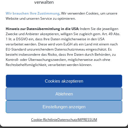
verwalten
Wir brauchen Ihre Zustimmung
.
Wir verwenden Cookies, um unsere
Website und unseren Service zu optimieren.
für
Von
oliver_b
|
Oktober 17th, 2016
|
Kommentare deaktiviert
slider_segel
Hinweis zur Datenübermittlung in die USA:
Indem Sie die jeweiligen
Zwecke und Anbieter akzeptieren, willigen Sie zugleich gem. Art. 49 Abs.
1 lit. a DSGVO ein, dass Ihre Daten möglicherweise in den USA
verarbeitet werden. Diese wird vom EuGH als ein Land mit einem nach
Share This Story, Choose Your Platform!
EU-Standard unzureichendem Datenschutzniveau eingeschätzt. Es
besteht insbesondere das Risiko, dass Ihre Daten durch Behörden, zu
Facebook
E-
Kontroll- oder Überwachungszwecken, möglicherweise auch ohne
Mail
Rechtsbehelfsmöglichkeit, verarbeitet werden können.
Cookies akzeptieren
Über den Autor:
oliver_b
Ablehnen
Einstellungen anzeigen
Cookie-Richtlinie
Datenschutz
IMPRESSUM